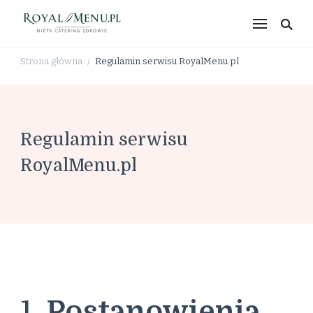
RoyalMenu.pl – dieta,
catering, zdrowe
Strona główna
Regulamin serwisu RoyalMenu.pl
/
odżywianie
Regulamin serwisu
RoyalMenu.pl
1.
Postanowienia