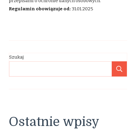
przepisami o ochronie danych osobowych.
Regulamin obowiązuje od:
31.01.2025
Szukaj
Sz
Ostatnie wpisy