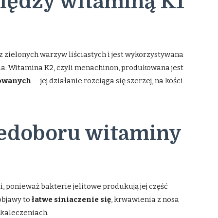
między witaminą K1
 zielonych warzyw liściastych i jest wykorzystywana
a. Witamina K2, czyli menachinon, produkowana jest
owanych
— jej działanie rozciąga się szerzej, na kości
iedoboru witaminy
, ponieważ bakterie jelitowe produkują jej część
objawy to
łatwe siniaczenie się
, krwawienia z nosa
skaleczeniach.