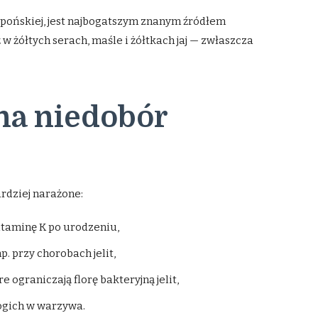
apońskiej, jest najbogatszym znanym źródłem
 w żółtych serach, maśle i żółtkach jaj — zwłaszcza
 na niedobór
ardziej narażone:
itaminę K po urodzeniu,
. przy chorobach jelit,
e ograniczają florę bakteryjną jelit,
gich w warzywa.