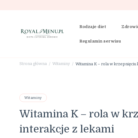
Rodzaje diet
Zdrowi
Regulamin serwisu
RoyalMenu.pl – dieta, cat
Strona główna
Witaminy
Witamina K – rola w krzepnięciu k
/
/
Witaminy
Witamina K – rola w krz
interakcje z lekami