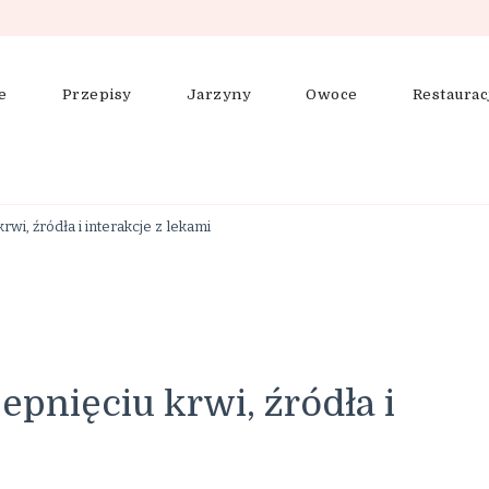
e
Przepisy
Jarzyny
Owoce
Restaurac
ering, zdrowe odżywianie
rwi, źródła i interakcje z lekami
epnięciu krwi, źródła i