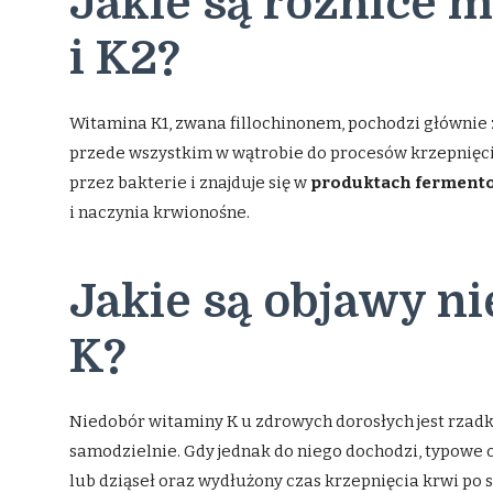
Jakie są różnice 
i K2?
Witamina K1, zwana fillochinonem, pochodzi głównie z
przede wszystkim w wątrobie do procesów krzepnięci
przez bakterie i znajduje się w
produktach ferment
i naczynia krwionośne.
Jakie są objawy n
K?
Niedobór witaminy K u zdrowych dorosłych jest rzadki
samodzielnie. Gdy jednak do niego dochodzi, typowe 
lub dziąseł oraz wydłużony czas krzepnięcia krwi po 