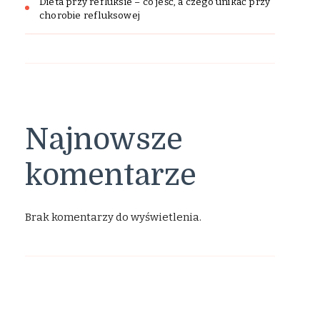
Dieta przy refluksie – co jeść, a czego unikać przy
chorobie refluksowej
Najnowsze
komentarze
Brak komentarzy do wyświetlenia.