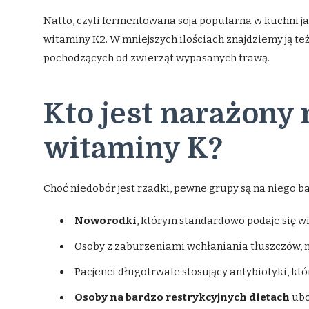
Natto, czyli fermentowana soja popularna w kuchni j
witaminy K2. W mniejszych ilościach znajdziemy ją też
pochodzących od zwierząt wypasanych trawą.
Kto jest narażony
witaminy K?
Choć niedobór jest rzadki, pewne grupy są na niego b
Noworodki
, którym standardowo podaje się w
Osoby z zaburzeniami wchłaniania tłuszczów, np
Pacjenci długotrwale stosujący antybiotyki, któr
Osoby na bardzo restrykcyjnych dietach
ubo