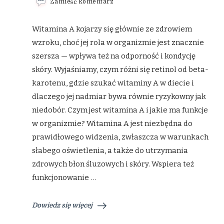
we
Zamieść komentarz
wpisie
Witamina
A
Witamina A kojarzy się głównie ze zdrowiem
–
wzroku, choć jej rola w organizmie jest znacznie
rola
w
szersza — wpływa też na odporność i kondycję
organizmie,
skóry. Wyjaśniamy, czym różni się retinol od beta-
objawy
niedoboru
karotenu, gdzie szukać witaminy A w diecie i
i
najlepsze
dlaczego jej nadmiar bywa równie ryzykowny jak
źródła
niedobór. Czym jest witamina A i jakie ma funkcje
w
diecie
w organizmie? Witamina A jest niezbędna do
prawidłowego widzenia, zwłaszcza w warunkach
słabego oświetlenia, a także do utrzymania
zdrowych błon śluzowych i skóry. Wspiera też
funkcjonowanie …
Dowiedz się więcej