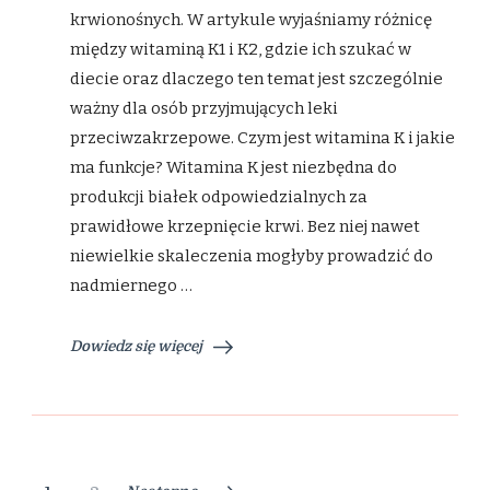
krwionośnych. W artykule wyjaśniamy różnicę
krwi,
źródła
między witaminą K1 i K2, gdzie ich szukać w
i
interakcje
diecie oraz dlaczego ten temat jest szczególnie
z
ważny dla osób przyjmujących leki
lekami
przeciwzakrzepowe. Czym jest witamina K i jakie
ma funkcje? Witamina K jest niezbędna do
produkcji białek odpowiedzialnych za
prawidłowe krzepnięcie krwi. Bez niej nawet
niewielkie skaleczenia mogłyby prowadzić do
nadmiernego …
Dowiedz się więcej