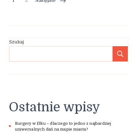
Stronicowanie
Strona
Strona
1
2
Następne
wpisów
Szukaj
Sz
Ostatnie wpisy
Burgery w Ełku – dlaczego to jedno z najbardziej
uniwersalnych dań na mapie miasta?