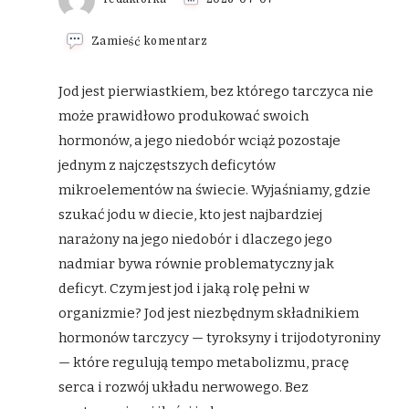
we
Zamieść komentarz
wpisie
Jod
–
Jod jest pierwiastkiem, bez którego tarczyca nie
rola
może prawidłowo produkować swoich
w
organizmie,
hormonów, a jego niedobór wciąż pozostaje
objawy
jednym z najczęstszych deficytów
niedoboru
i
mikroelementów na świecie. Wyjaśniamy, gdzie
znaczenie
dla
szukać jodu w diecie, kto jest najbardziej
tarczycy
narażony na jego niedobór i dlaczego jego
nadmiar bywa równie problematyczny jak
deficyt. Czym jest jod i jaką rolę pełni w
organizmie? Jod jest niezbędnym składnikiem
hormonów tarczycy — tyroksyny i trijodotyroniny
— które regulują tempo metabolizmu, pracę
serca i rozwój układu nerwowego. Bez