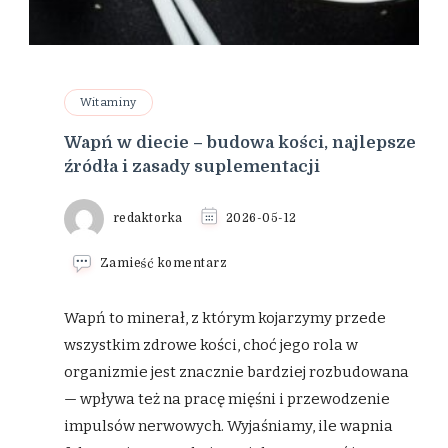
Witaminy
Wapń w diecie – budowa kości, najlepsze
źródła i zasady suplementacji
redaktorka
2026-05-12
we
Zamieść komentarz
wpisie
Wapń
w
Wapń to minerał, z którym kojarzymy przede
diecie
wszystkim zdrowe kości, choć jego rola w
–
budowa
organizmie jest znacznie bardziej rozbudowana
kości,
— wpływa też na pracę mięśni i przewodzenie
najlepsze
źródła
impulsów nerwowych. Wyjaśniamy, ile wapnia
i