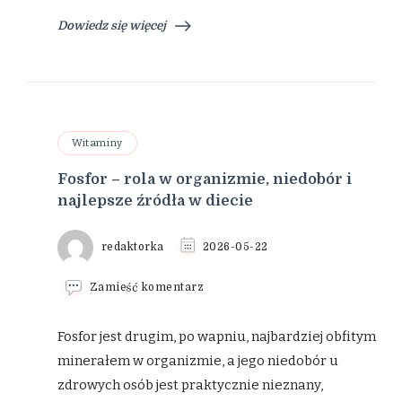
Dowiedz się więcej
Witaminy
Fosfor – rola w organizmie, niedobór i
najlepsze źródła w diecie
redaktorka
2026-05-22
we
Zamieść komentarz
wpisie
Fosfor
–
Fosfor jest drugim, po wapniu, najbardziej obfitym
rola
minerałem w organizmie, a jego niedobór u
w
organizmie,
zdrowych osób jest praktycznie nieznany,
niedobór