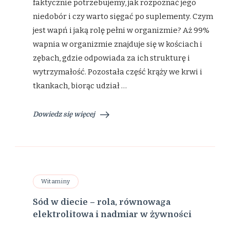
zasady
faktycznie potrzebujemy, jak rozpoznać jego
suplementacji
niedobór i czy warto sięgać po suplementy. Czym
jest wapń i jaką rolę pełni w organizmie? Aż 99%
wapnia w organizmie znajduje się w kościach i
zębach, gdzie odpowiada za ich strukturę i
wytrzymałość. Pozostała część krąży we krwi i
tkankach, biorąc udział …
Dowiedz się więcej
Witaminy
Sód w diecie – rola, równowaga
elektrolitowa i nadmiar w żywności