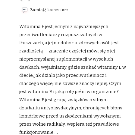
we
Zamieść komentarz
wpisie
Witamina
E
Witamina E jest jednym z najważniejszych
–
przeciwutleniaczy rozpuszczalnych w
rola
w
tłuszczach, a jej niedobór u zdrowych osób jest
organizmie,
rzadkością — znacznie częściej mówi się o jej
objawy
niedoboru
nieprzemyślanej suplementacji w wysokich
i
najlepsze
dawkach. Wyjaśniamy, gdzie szukać witaminy E w
źródła
diecie, jak działa jako przeciwutleniacz i
w
diecie
dlaczego więcej nie zawsze znaczy lepiej. Czym
jest witamina E i jaką rolę pełni w organizmie?
Witamina E jest grupą związków o silnym
działaniu antyoksydacyjnym, chroniących błony
komórkowe przed uszkodzeniami wywołanymi
przez wolne radikały. Wspiera też prawidłowe
funkcjonowanie …