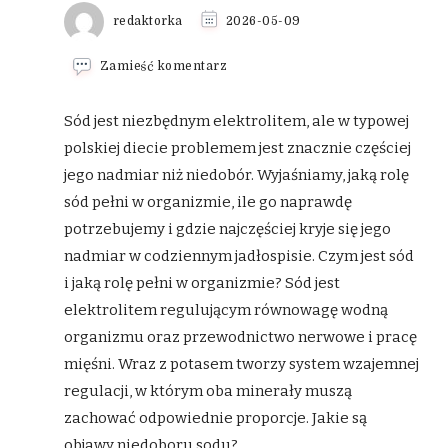
redaktorka
2026-05-09
we
Zamieść komentarz
wpisie
Sód
w
Sód jest niezbędnym elektrolitem, ale w typowej
diecie
polskiej diecie problemem jest znacznie częściej
–
rola,
jego nadmiar niż niedobór. Wyjaśniamy, jaką rolę
równowaga
sód pełni w organizmie, ile go naprawdę
elektrolitowa
i
potrzebujemy i gdzie najczęściej kryje się jego
nadmiar
w
nadmiar w codziennym jadłospisie. Czym jest sód
żywności
i jaką rolę pełni w organizmie? Sód jest
elektrolitem regulującym równowagę wodną
organizmu oraz przewodnictwo nerwowe i pracę
mięśni. Wraz z potasem tworzy system wzajemnej
regulacji, w którym oba minerały muszą
zachować odpowiednie proporcje. Jakie są
objawy niedoboru sodu? …