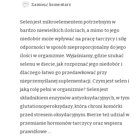
we
Zamieść komentarz
wpisie
Selen
–
Selen jest mikroelementem potrzebnym w
rola
bardzo niewielkich ilościach, a mimo to jego
w
organizmie,
niedobór może wpływać na pracę tarczycy i siłę
objawy
odporności w sposób nieproporcjonalny do jego
niedoboru
i
ilości w organizmie. Wyjaśniamy, gdzie szukać
najlepsze
źródła
selenu w diecie, jak rozpoznać jego niedobór i
w
dlaczego łatwo go przedawkować przy
diecie
nieprzemyślanej suplementacji. Czym jest selen i
jaką rolę pełni w organizmie? Selen jest
składnikiem enzymów antyoksydacyjnych, w tym
glutationoperoksydazy, która chroni komórki
przed stresem oksydacyjnym. Bierze też udział w
przemianie hormonów tarczycy oraz wspiera
prawidłowe …