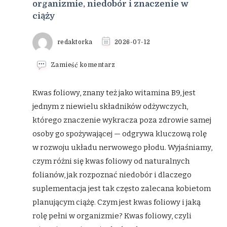
organizmie, niedobór i znaczenie w
ciąży
redaktorka
2026-07-12
we
Zamieść komentarz
wpisie
Witamina
B9
Kwas foliowy, znany też jako witamina B9, jest
(kwas
jednym z niewielu składników odżywczych,
foliowy)
–
którego znaczenie wykracza poza zdrowie samej
rola
osoby go spożywającej — odgrywa kluczową rolę
w
organizmie,
w rozwoju układu nerwowego płodu. Wyjaśniamy,
niedobór
i
czym różni się kwas foliowy od naturalnych
znaczenie
folianów, jak rozpoznać niedobór i dlaczego
w
ciąży
suplementacja jest tak często zalecana kobietom
planującym ciążę. Czym jest kwas foliowy i jaką
rolę pełni w organizmie? Kwas foliowy, czyli