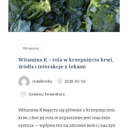
Witaminy
Witamina K – rola w krzepnięciu krwi,
źródła i interakcje z lekami
redaktorka
2026-05-02
we
Zamieść komentarz
wpisie
Witamina
K
Witamina K kojarzy się głównie z krzepnięciem
–
krwi, choć jej rola w organizmie jest znacznie
rola
w
szersza — wpływa też na zdrowie kości i naczyń
krzepnięciu