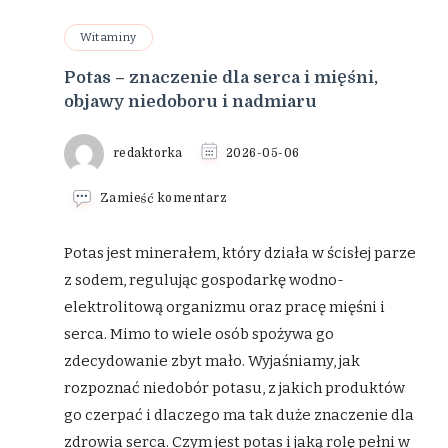
Witaminy
Potas – znaczenie dla serca i mięśni,
objawy niedoboru i nadmiaru
redaktorka
2026-05-06
we
Zamieść komentarz
wpisie
Potas
–
Potas jest minerałem, który działa w ścisłej parze
znaczenie
z sodem, regulując gospodarkę wodno-
dla
serca
elektrolitową organizmu oraz pracę mięśni i
i
serca. Mimo to wiele osób spożywa go
mięśni,
objawy
zdecydowanie zbyt mało. Wyjaśniamy, jak
niedoboru
i
rozpoznać niedobór potasu, z jakich produktów
nadmiaru
go czerpać i dlaczego ma tak duże znaczenie dla
zdrowia serca. Czym jest potas i jaką rolę pełni w