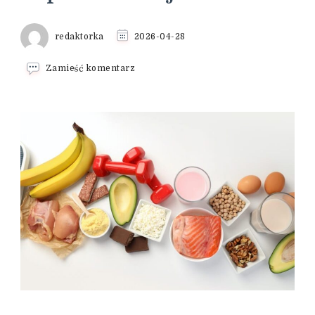
redaktorka
2026-04-28
we
Zamieść komentarz
wpisie
Cynk
–
wpływ
na
odporność
i
skórę,
objawy
niedoboru
i
suplementacja