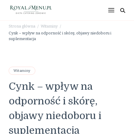
RoyalMenu.pl – dieta,
catering, zdrowe
Strona główna
Witaminy
/
/
odżywianie
Cynk – wpływ na odporność i skórę, objawy niedoboru i
suplementacja
Witaminy
Cynk – wpływ na
odporność i skórę,
objawy niedoboru i
suplementacja