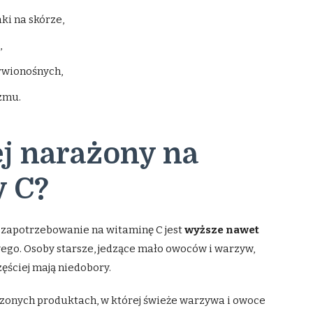
aki na skórze,
,
krwionośnych,
izmu.
ej narażony na
y C?
 zapotrzebowanie na witaminę C jest
wyższe nawet
go. Osoby starsze, jedzące mało owoców i warzyw,
ęściej mają niedobory.
rzonych produktach, w której świeże warzywa i owoce