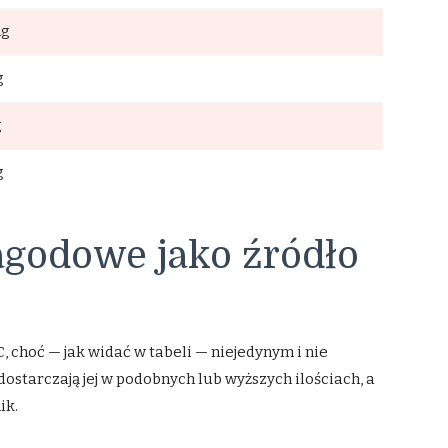
mg
g
g
g
agodowe jako źródło
choć — jak widać w tabeli — niejedynym i nie
dostarczają jej w podobnych lub wyższych ilościach, a
ik.