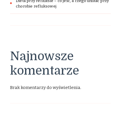
Dieta przy refluksie – co jeść, a czego unikać przy
chorobie refluksowej
Najnowsze
komentarze
Brak komentarzy do wyświetlenia.