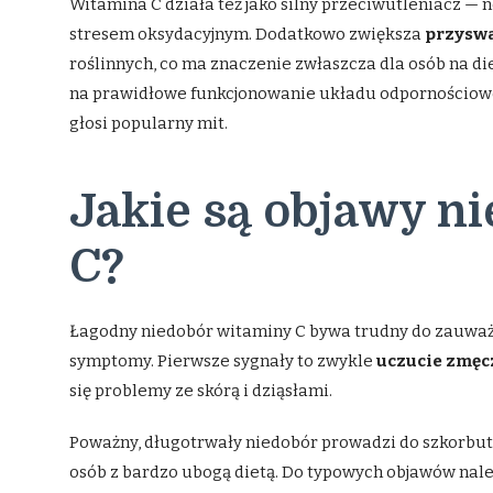
Witamina C działa też jako silny przeciwutleniacz — 
stresem oksydacyjnym. Dodatkowo zwiększa
przyswa
roślinnych, co ma znaczenie zwłaszcza dla osób na d
na prawidłowe funkcjonowanie układu odpornościowe
głosi popularny mit.
Jakie są objawy n
C?
Łagodny niedobór witaminy C bywa trudny do zauważen
symptomy. Pierwsze sygnały to zwykle
uczucie zmęc
się problemy ze skórą i dziąsłami.
Poważny, długotrwały niedobór prowadzi do szkorbutu 
osób z bardzo ubogą dietą. Do typowych objawów nale