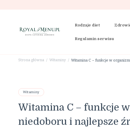
Rodzaje diet
Zdrowi
Regulamin serwisu
RoyalMenu.pl – dieta, cat
Strona główna
Witaminy
Witamina C – funkcje w organizmi
/
/
Witaminy
Witamina C – funkcje w
niedoboru i najlepsze ź