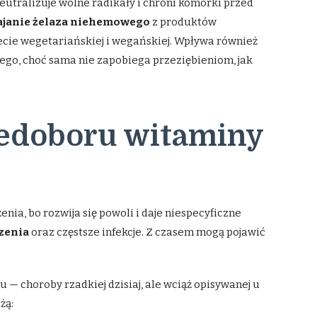
neutralizuje wolne radikały i chroni komórki przed
janie żelaza niehemowego
z produktów
iecie wegetariańskiej i wegańskiej. Wpływa również
go, choć sama nie zapobiega przeziębieniom, jak
iedoboru witaminy
ia, bo rozwija się powoli i daje niespecyficzne
zenia
oraz częstsze infekcje. Z czasem mogą pojawić
— choroby rzadkiej dzisiaj, ale wciąż opisywanej u
żą: