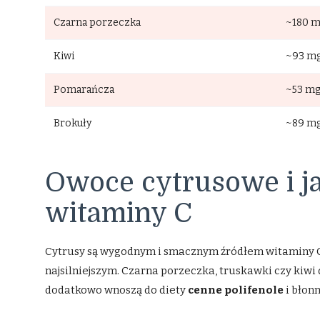
Czarna porzeczka
~180 
Kiwi
~93 m
Pomarańcza
~53 m
Brokuły
~89 m
Owoce cytrusowe i j
witaminy C
Cytrusy są wygodnym i smacznym źródłem witaminy C, 
najsilniejszym. Czarna porzeczka, truskawki czy kiwi 
dodatkowo wnoszą do diety
cenne polifenole
i błonn