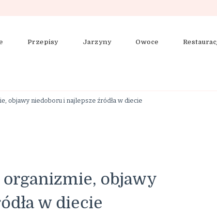
e
Przepisy
Jarzyny
Owoce
Restaurac
ering, zdrowe odżywianie
e, objawy niedoboru i najlepsze źródła w diecie
 organizmie, objawy
ródła w diecie