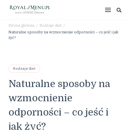
RoyalMenu.pl – dieta,
catering, zdrowe
Strona główna
Rodzaje diet
/
/
odżywianie
Naturalne sposoby na wzmocnienie odporności – co jeść i jak
żyć?
Rodzaje diet
Naturalne sposoby na
wzmocnienie
odporności – co jeść i
jak żyć?