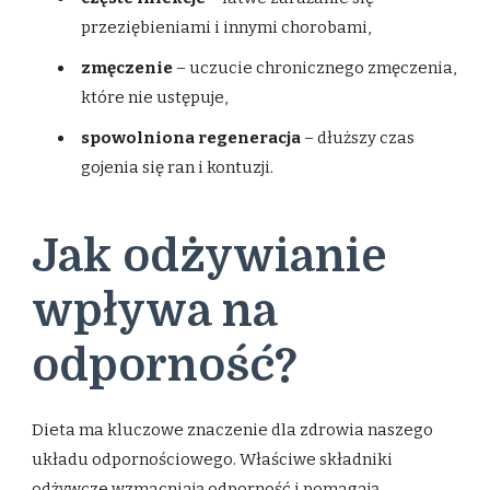
przeziębieniami i innymi chorobami,
zmęczenie
– uczucie chronicznego zmęczenia,
które nie ustępuje,
spowolniona regeneracja
– dłuższy czas
gojenia się ran i kontuzji.
Jak odżywianie
wpływa na
odporność?
Dieta ma kluczowe znaczenie dla zdrowia naszego
układu odpornościowego. Właściwe składniki
odżywcze wzmacniają odporność i pomagają