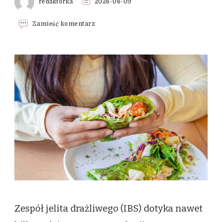
redaktorka
2026-06-09
we
Zamieść komentarz
wpisie
Dieta
przy
zespole
jelita
drażliwego
–
zasady
żywienia
przy
IBS
Zespół jelita drażliwego (IBS) dotyka nawet