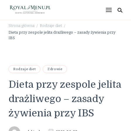
RoyalMenu.pl – dieta,
catering, zdrowe
Strona główna
Rodzaje diet
/
/
odżywianie
Dieta przy zespole jelita drażliwego – zasady żywienia przy
IBS
Rodzaje diet
Zdrowie
Dieta przy zespole jelita
drażliwego – zasady
żywienia przy IBS