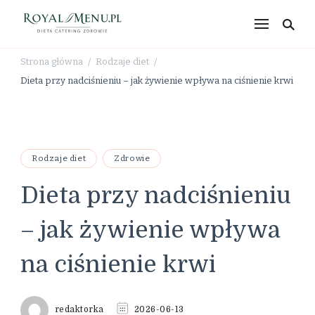
RoyalMenu.pl – dieta,
catering, zdrowe
Strona główna
Rodzaje diet
/
/
odżywianie
Dieta przy nadciśnieniu – jak żywienie wpływa na ciśnienie krwi
Rodzaje diet
Zdrowie
Dieta przy nadciśnieniu
– jak żywienie wpływa
na ciśnienie krwi
redaktorka
2026-06-13