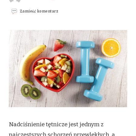
we
Zamieść komentarz
wpisie
Dieta
przy
nadciśnieniu
–
jak
żywienie
wpływa
na
ciśnienie
krwi
Nadciśnienie tętnicze jest jednym z
najczęstszych schorzeń przewlekłych, a