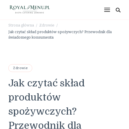
RoyalMenu.pl – dieta,
catering, zdrowe
Strona główna
Zdrowie
/
/
odżywianie
Jak czytać skład produktów spożywczych? Przewodnik dla
świadomego konsumenta
Zdrowie
Jak czytać skład
produktów
spożywczych?
Przewodnik dla