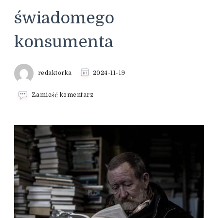
świadomego
konsumenta
redaktorka
2024-11-19
we
Zamieść komentarz
wpisie
Jak
czytać
skład
produktów
spożywczych?
Przewodnik
dla
świadomego
konsumenta