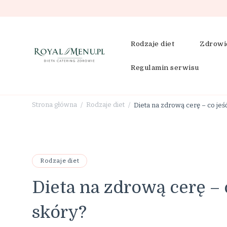
Rodzaje diet
Zdrowi
Regulamin serwisu
RoyalMenu.pl – dieta, cat
Strona główna
Rodzaje diet
Dieta na zdrową cerę – co jeś
/
/
Rodzaje diet
Dieta na zdrową cerę – c
skóry?