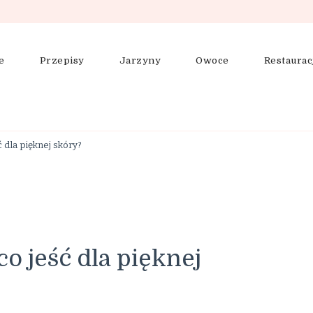
e
Przepisy
Jarzyny
Owoce
Restaurac
ering, zdrowe odżywianie
ć dla pięknej skóry?
o jeść dla pięknej