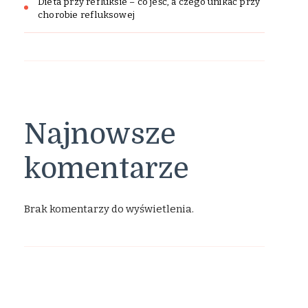
Dieta przy refluksie – co jeść, a czego unikać przy
chorobie refluksowej
Najnowsze
komentarze
Brak komentarzy do wyświetlenia.