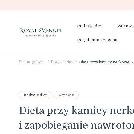
Rodzaje diet
Zdrowi
Regulamin serwisu
RoyalMenu.pl – dieta, cat
Strona główna
Rodzaje diet
Dieta przy kamicy nerkowej –
/
/
Rodzaje diet
Zdrowie
Dieta przy kamicy nerk
i zapobieganie nawrot