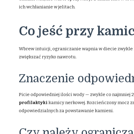
ich wchłanianie w jelitach.
Co jeść przy kami
Wbrew intuicji, ograniczanie wapnia w diecie zwykle
zwiększać ryzyko nawrotu.
Znaczenie odpowied
Picie odpowiedniej ilości wody — zwykle co najmniej 2
profilaktyki
kamicy nerkowej. Rozcieńczony mocz zna
odpowiedzialnych za powstawanie kamieni.
Czy należy ogranicza