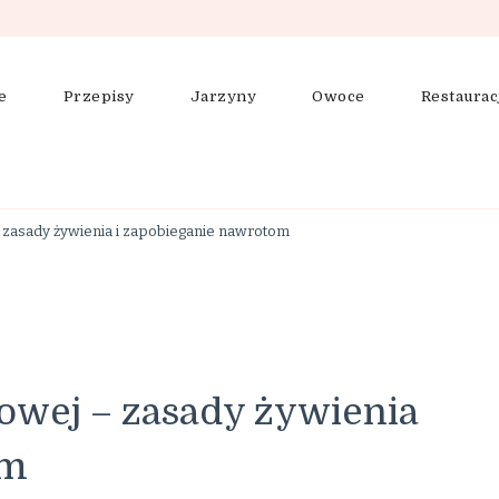
e
Przepisy
Jarzyny
Owoce
Restaurac
ering, zdrowe odżywianie
 zasady żywienia i zapobieganie nawrotom
owej – zasady żywienia
om