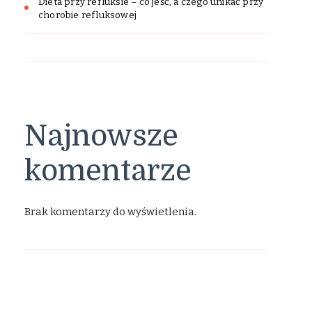
Dieta przy refluksie – co jeść, a czego unikać przy
chorobie refluksowej
Najnowsze
komentarze
Brak komentarzy do wyświetlenia.