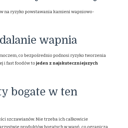
ływ na ryzyko powstawania kamieni wapniowo-
ydalanie wapnia
 moczem, co bezpośrednio podnosi ryzyko tworzenia
 i fast foodów to
jeden z najskuteczniejszych
ty bogate w ten
ości szczawianów. Nie trzeba ich całkowicie
warzystwie produktów bogatych w wapń, co ogranicza