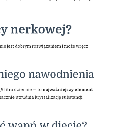
cy nerkowej?
 nie jest dobrym rozwiązaniem i może wręcz
niego nawodnienia
,5 litra dziennie — to
najważniejszy element
cznie utrudnia krystalizację substancji
ć wapń w diecie?