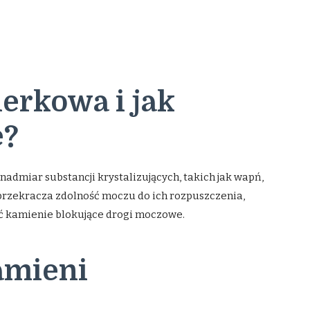
nerkowa i jak
e?
admiar substancji krystalizujących, takich jak wapń,
przekracza zdolność moczu do ich rozpuszczenia,
ć kamienie blokujące drogi moczowe.
amieni