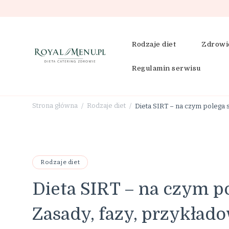
Rodzaje diet
Zdrowi
Regulamin serwisu
RoyalMenu.pl – dieta, cat
Strona główna
Rodzaje diet
Dieta SIRT – na czym polega 
/
/
Rodzaje diet
Dieta SIRT – na czym p
Zasady, fazy, przykłado