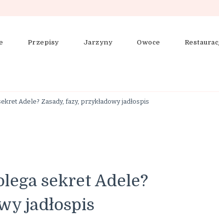
e
Przepisy
Jarzyny
Owoce
Restaurac
ering, zdrowe odżywianie
sekret Adele? Zasady, fazy, przykładowy jadłospis
olega sekret Adele?
wy jadłospis