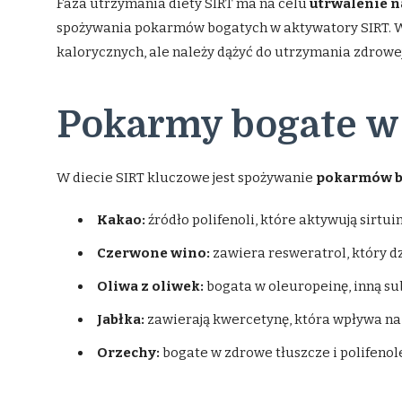
Faza utrzymania diety SIRT ma na celu
utrwalenie 
spożywania pokarmów bogatych w aktywatory SIRT. W t
kalorycznych, ale należy dążyć do utrzymania zdrowej
Pokarmy bogate w
W diecie SIRT kluczowe jest spożywanie
pokarmów bo
Kakao:
źródło polifenoli, które aktywują sirtuin
Czerwone wino:
zawiera resweratrol, który dzi
Oliwa z oliwek:
bogata w oleuropeinę, inną sub
Jabłka:
zawierają kwercetynę, która wpływa na 
Orzechy:
bogate w zdrowe tłuszcze i polifenole