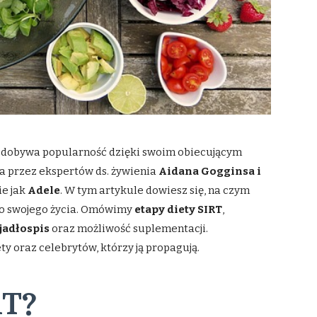
dobywa popularność dzięki swoim obiecującym
a przez ekspertów ds. żywienia
Aidana Gogginsa i
ie jak
Adele
. W tym artykule dowiesz się, na czym
ją do swojego życia. Omówimy
etapy diety SIRT
,
jadłospis
oraz możliwość suplementacji.
y oraz celebrytów, którzy ją propagują.
RT?