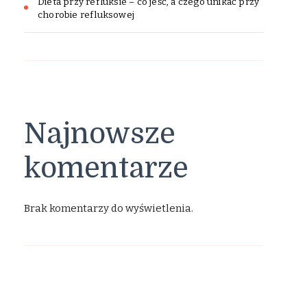
Dieta przy refluksie – co jeść, a czego unikać przy
chorobie refluksowej
Najnowsze
komentarze
Brak komentarzy do wyświetlenia.