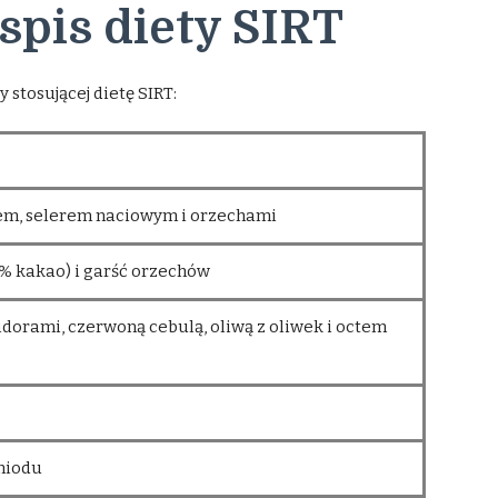
spis diety SIRT
 stosującej dietę SIRT:
kiem, selerem naciowym i orzechami
5% kakao) i garść orzechów
dorami, czerwoną cebulą, oliwą z oliwek i octem
 miodu